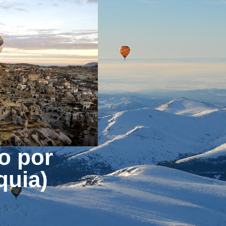
o por
quia)