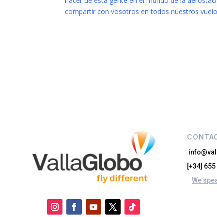
hacer de esta gente en el mundo de la aerostaci
compartir con vosotros en todos nuestros vuelo
CONTA
info@va
[+34] 655
We spea