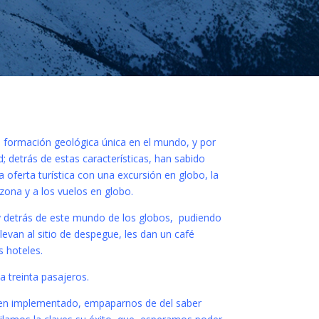
a formación geológica única en el mundo, y por
d; detrás de estas características, han sabido
oferta turística con una excursión en globo, la
 zona y a los vuelos en globo.
ay detrás de este mundo de los globos, pudiendo
levan al sitio de despegue, les dan un café
s hoteles.
 treinta pasajeros.
 bien implementado, empaparnos de del saber