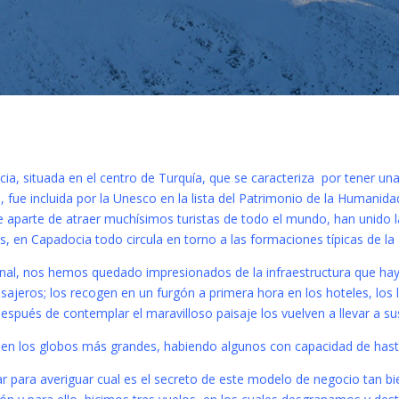
ia, situada en el centro de Turquía, que se caracteriza por tener un
5, fue incluida por la Unesco en la lista del Patrimonio de la Humanida
parte de atraer muchísimos turistas de todo el mundo, han unido la 
ues, en Capadocia todo circula en torno a las formaciones típicas de la
ional, nos hemos quedado impresionados de la infraestructura que h
ajeros; los recogen en un furgón a primera hora en los hoteles, los l
espués de contemplar el maravilloso paisaje los vuelven a llevar a su
en los globos más grandes, habiendo algunos con capacidad de hasta
gar para averiguar cual es el secreto de este modelo de negocio tan