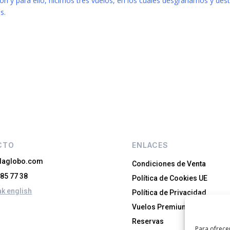
ón y para ello, hicimos tres vuelos, en los cuales desgranamos y de
s.
CTO
ENLACES
llaglobo.com
Condiciones de Venta
 85 77 38
Política de Cookies UE
k english
Política de Privacidad
Vuelos Premium
Reservas
Para ofrece