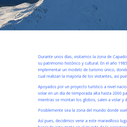
Durante unos días, visitamos la zona de Capadoc
su patrimonio histórico y cultural. En el año 198
implementar un modelo de turismo único, donde a
cual realizan la mayoría de los visitantes, así p
Apoyados por un proyecto turístico a nivel nac
volar en un día de temporada alta hasta 2000 pas
mientras se montan los globos, salen a volar y d
Posiblemente sea la zona del mundo donde vuel
Así pues, decidimos venir a este maravilloso lu